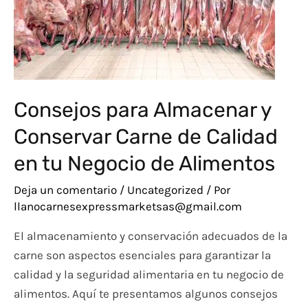
Carne
de
Calidad
en
tu
Consejos para Almacenar y
Negocio
de
Conservar Carne de Calidad
Alimentos
en tu Negocio de Alimentos
Deja un comentario
/
Uncategorized
/ Por
llanocarnesexpressmarketsas@gmail.com
El almacenamiento y conservación adecuados de la
carne son aspectos esenciales para garantizar la
calidad y la seguridad alimentaria en tu negocio de
alimentos. Aquí te presentamos algunos consejos