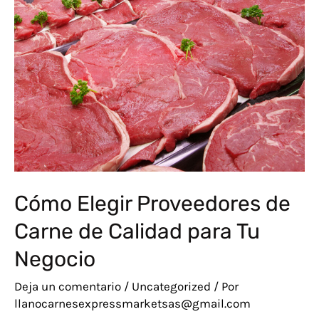
Calidad
para
Tu
Negocio
Cómo Elegir Proveedores de
Carne de Calidad para Tu
Negocio
Deja un comentario
/
Uncategorized
/ Por
llanocarnesexpressmarketsas@gmail.com