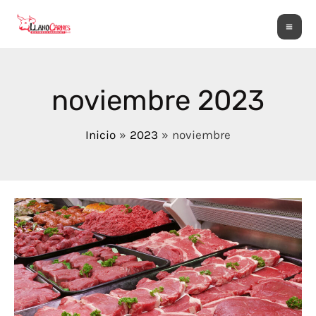
Ir
Ma
al
Me
contenido
noviembre 2023
Inicio
2023
noviembre
Cómo
Elegir
Proveedores
de
Carne
de