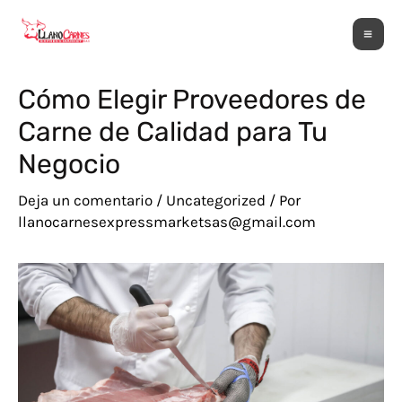
Ir
Navegación
Ma
al
de
Me
contenido
entradas
Cómo Elegir Proveedores de
Carne de Calidad para Tu
Negocio
Deja un comentario
/
Uncategorized
/ Por
llanocarnesexpressmarketsas@gmail.com