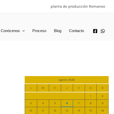
planta de producción Romaneo
Conócenos
Proceso
Blog
Contacto
agosto 2026
L
M
X
J
V
S
D
1
2
3
4
5
6
7
8
9
10
11
12
13
14
15
16