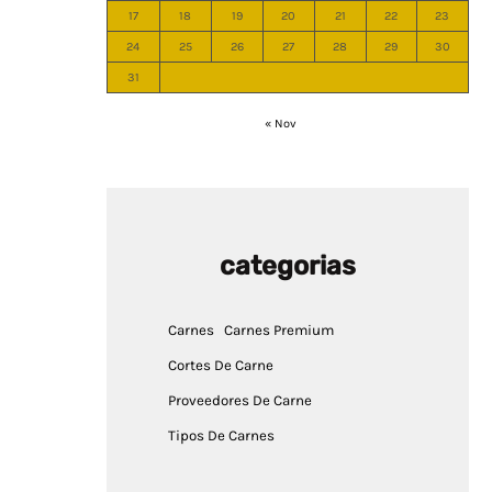
17
18
19
20
21
22
23
24
25
26
27
28
29
30
31
« Nov
categorias
Carnes
Carnes Premium
Cortes De Carne
Proveedores De Carne
Tipos De Carnes